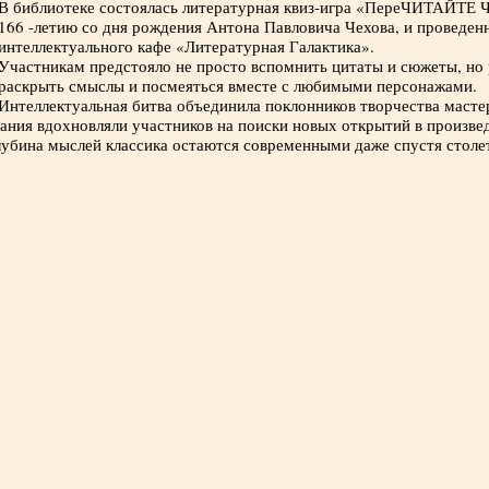
В библиотеке состоялась литературная квиз-игра «ПереЧИТАЙТЕ Ч
166 -летию со дня рождения Антона Павловича Чехова, и проведенн
интеллектуального кафе «Литературная Галактика».
Участникам предстояло не просто вспомнить цитаты и сюжеты, но р
раскрыть смыслы и посмеяться вместе с любимыми персонажами.
Интеллектуальная битва объединила поклонников творчества мастер
ания вдохновляли участников на поиски новых открытий в произве
лубина мыслей классика остаются современными даже спустя столе