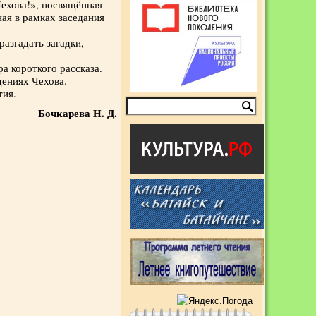
ехова!», посвящённая
ая в рамках заседания
азгадать загадки,
а короткого рассказа.
дениях Чехова.
тия.
Бочкарева Н. Д.