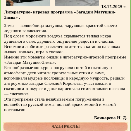
18.12.2025 г.
Литературно- игровая программа «Загадки Матушки-
Зимы» .
Зима — волшебница-матушка, чарующая красотой своего
ледяного великолепия.
Под слоем морозного воздуха скрывается теплая искра
душевного огня, дарящего ощущение радости и счастья.
Вспомним любимые развлечения детства: катания на санках,
лыжах, коньках, игра в снежки…
Именно эти моменты ожили в литературно-игровой программе
«Загадки Матушки-Зимы».
Разнообразные конкурсы погрузили гостей в сказочную
атмосферу: дети читали трогательные стихи о зиме,
вспоминали мудрые пословицы и народную мудрость, решали
хитроумные загадки Снежной Королевы, участвовали в
сказочном конкурсе и даже нарисовали символ зимнего сезона
— снеговика.
Эта программа стала незабываемым погружением в
волшебство русской зимы, полной ярких эмоций и мягкой
ностальгии.
Бочкарева Н. Д.
ЧАСЫ РАБОТЫ