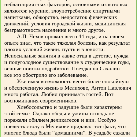
неблагоприятных факторов, основными из которых
являются: курение, злоупотребление спиртными
напитками, обжорство, недостаток физических
движений, условия городской жизни, медицинская
безграмотность населения и много другое.
А.П. Чехов прожил всего 44 года, и на своем
опыте знал, что такое тяжелая болезнь, как результат
плохих условий жизни, пусть и в юности.
Непосильные занятия в лавке отца в детстве, нужда
и полуголодное существование в студенческие годы,
вечные поиски подработки. Поездка на Сахалин –
все это обострило его заболевание.
Уже имея возможность вести более спокойную
и обеспеченную жизнь в Мелихове, Антон Павлович
много работал. Любил принимать гостей. Вот
воспоминания современников.
Хлебосольство и радушие были характерны
этой семье. Однако обеды и ужины отнюдь не
поражали обилием деликатесов и вин. Особую
прелесть столу в Мелихове придавал тот факт, что
многие блюда были “домашними”. В усадьбе сажали