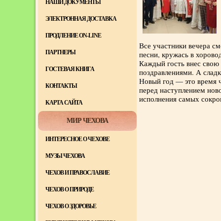
НАШИ ДОКУМЕНТЫ
ЭЛЕКТРОННАЯ ДОСТАВКА
ПРОДЛЕНИЕ ON-LINE
Все участники вечера см
ПАРТНЕРЫ
песни, кружась в хорово
Каждый гость внес свою
ГОСТЕВАЯ КНИГА
поздравлениями. А слад
Новый год — это время ч
КОНТАКТЫ
перед наступлением ново
исполнения самых сокро
КАРТА САЙТА
МИР ЧЕХОВА
ИНТЕРЕСНОЕ О ЧЕХОВЕ
МУЗЫ ЧЕХОВА
ЧЕХОВ И ПРАВОСЛАВИЕ
ЧЕХОВ О ПРИРОДЕ
ЧЕХОВ О ЗДОРОВЬЕ