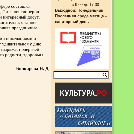
с 9-00 до 17-00
фере состоялся
Выходной:
Понедельник
а” для пенсионеров
и интересный досуг,
Последняя среда месяца –
жигательных танцев.
санитарный день
полняя праздничные
ыми пожеланиями и
у удивительному дню.
и заряжает энергией
о радости, здоровья и
Бочкарева Н. Д.