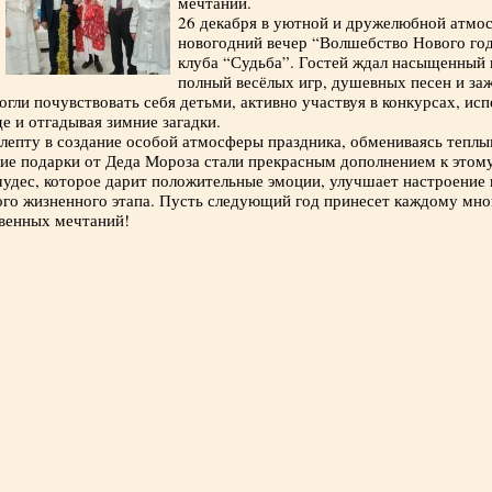
мечтаний.
26 декабря в уютной и дружелюбной атмос
новогодний вечер “Волшебство Нового год
клуба “Судьба”. Гостей ждал насыщенный 
полный весёлых игр, душевных песен и за
огли почувствовать себя детьми, активно участвуя в конкурсах, ис
де и отгадывая зимние загадки.
 лепту в создание особой атмосферы праздника, обмениваясь тепл
кие подарки от Деда Мороза стали прекрасным дополнением к этом
удес, которое дарит положительные эмоции, улучшает настроение 
го жизненного этапа. Пусть следующий год принесет каждому мног
венных мечтаний!